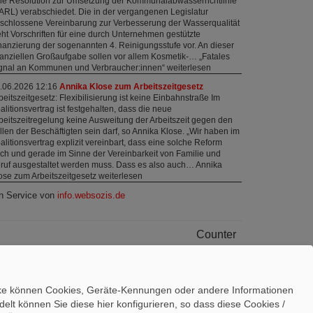
ne Resolution zur Umsetzung der Kommunalabwasserrichtlinie
ARL) verabschiedet. Die in der vergangenen Legislatur
schlossene Vereinbarung zur Verbesserung der Wasserqualität
eht Vorschriften für eine durch Unternehmen gestützte
nanzierung der sogenannten 4. Reinigungsstufe vor. An dieser
nanziellen Großaufgabe sollen vor allem Kosmetik-… „Fatales
gnal an Kommunen und Verbraucher:innen“ weiterlesen
.06.2026 12:16
Annika Klose zum Arbeitszeitgesetz
beitszeitgesetz: Flexibilisierung ist keine Einbahnstraße Im
alitionsvertrag ist festgehalten, dass die neue
beitszeitregelung keine Ausweitung der Arbeitszeit gegen den
llen der Beschäftigten sein darf, so Annika Klose. „Wir haben im
alitionsvertrag explizit vereinbart, dass eine solche Reform
ch und gerade im Sinne der Vereinbarkeit von Familie und
ruf ausgestaltet werden muss. Dass es also auch… Annika
ose zum Arbeitszeitgesetz weiterlesen
n Service von
info.websozis.de
Counter
sucher:
526074
ute:
54
line:
2
ecke können Cookies, Geräte-Kennungen oder andere Informationen
lt können Sie diese hier konfigurieren, so dass diese Cookies /