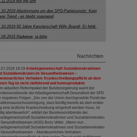
.11.2019 nur mit uns
.10.2019 Abstimmung um den SPD-Parteivorsitz: Kein
arer Trend - es bleibt spannend
.10.2019 50 Jahre Kanzlerschaft Willy Brandt: Er fehlt.
.04.2015 Radwege, ja bitte
Nachrichten
.07.2026 18:19
Arbeitsgemeinschaft Sozialdemokratinnen
d Sozialdemokraten im Gesundheitswesen –
enteuerliches Vorhaben: Krankschreibungspflicht ab dem
sten Tag ist nicht zielführend und kontraproduktiv
m aktuellen Reformpaket der Bundesregierung warnt der
ndesvorsitzende der Arbeitsgemeinschaft Gesundheit der SPD
r negativen Folgen. „Der von der Union durchgesetzte Punkt der
alitionsausschusseinigung, dass künftig bereits ab dem ersten
g eine ärztliche Krankschreibung eingeholt werden muss, ist
llig abenteuerlich“, erklärt der Bundesvorsitzende der
beitsgemeinschaft Sozialdemokratinnen und Sozialdemokraten
 Gesundheitswesen (ASG) Boris Velter. „Wenn nun…
beitsgemeinschaft Sozialdemokratinnen und Sozialdemokraten
 Gesundheitswesen – Abenteuerliches Vorhaben:
ankschreibungspflicht ab dem ersten Tag ist nicht zielführend