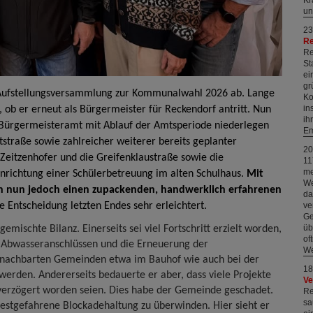
un
23
Re
Re
St
ei
gr
e Aufstellungsversammlung zur Kommunalwahl 2026 ab. Lange
Ko
in
 ob er erneut als Bürgermeister für Reckendorf antritt. Nun
ih
n Bürgermeisteramt mit Ablauf der Amtsperiode niederlegen
Em
tstraße sowie zahlreicher weiterer bereits geplanter
20
 Zeitzenhofer und die Greifenklaustraße sowie die
11
me
nrichtung einer Schülerbetreuung im alten Schulhaus.
Mit
We
n nun jedoch einen zupackenden, handwerklich erfahrenen
da
ve
 Entscheidung letzten Endes sehr erleichtert.
Ge
üb
ischte Bilanz. Einerseits sei viel Fortschritt erzielt worden,
of
n Abwasseranschlüssen und die Erneuerung der
We
nachbarten Gemeinden etwa im Bauhof wie auch bei der
18
erden. Andererseits bedauerte er aber, dass viele Projekte
Ve
 verzögert worden seien. Dies habe der Gemeinde geschadet.
Re
sa
 festgefahrene Blockadehaltung zu überwinden. Hier sieht er