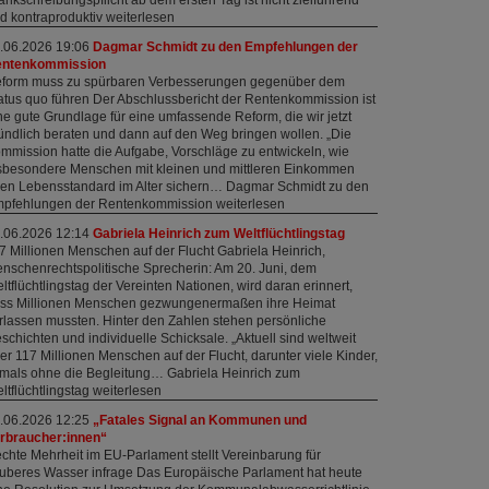
d kontraproduktiv weiterlesen
.06.2026 19:06
Dagmar Schmidt zu den Empfehlungen der
ntenkommission
form muss zu spürbaren Verbesserungen gegenüber dem
atus quo führen Der Abschlussbericht der Rentenkommission ist
ne gute Grundlage für eine umfassende Reform, die wir jetzt
ündlich beraten und dann auf den Weg bringen wollen. „Die
mmission hatte die Aufgabe, Vorschläge zu entwickeln, wie
sbesondere Menschen mit kleinen und mittleren Einkommen
ren Lebensstandard im Alter sichern… Dagmar Schmidt zu den
pfehlungen der Rentenkommission weiterlesen
.06.2026 12:14
Gabriela Heinrich zum Weltflüchtlingstag
7 Millionen Menschen auf der Flucht Gabriela Heinrich,
nschenrechtspolitische Sprecherin: Am 20. Juni, dem
ltflüchtlingstag der Vereinten Nationen, wird daran erinnert,
ss Millionen Menschen gezwungenermaßen ihre Heimat
rlassen mussten. Hinter den Zahlen stehen persönliche
schichten und individuelle Schicksale. „Aktuell sind weltweit
er 117 Millionen Menschen auf der Flucht, darunter viele Kinder,
tmals ohne die Begleitung… Gabriela Heinrich zum
ltflüchtlingstag weiterlesen
.06.2026 12:25
„Fatales Signal an Kommunen und
rbraucher:innen“
chte Mehrheit im EU-Parlament stellt Vereinbarung für
uberes Wasser infrage Das Europäische Parlament hat heute