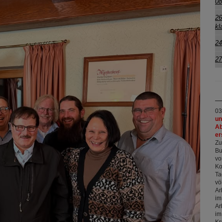
08
26
kl
24
27
03
un
Ab
er
Zu
Bu
vo
Ko
Ta
vö
Ar
im
Ar
im
Kr