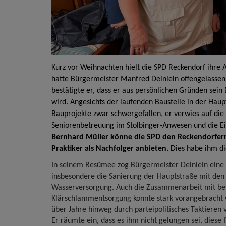
Kurz vor Weihnachten hielt die SPD Reckendorf ihr
hatte Bürgermeister Manfred Deinlein offengelassen,
bestätigte er, dass er aus persönlichen Gründen sei
wird. Angesichts der laufenden Baustelle in der Haup
Bauprojekte zwar schwergefallen, er verwies auf die
Seniorenbetreuung im Stolbinger-Anwesen und die Ei
Bernhard Müller könne die SPD den Reckendorfer
Praktiker als Nachfolger anbieten.
Dies habe ihm die
In seinem Resümee zog Bürgermeister Deinlein eine gem
insbesondere die Sanierung der Hauptstraße mit de
Wasserversorgung. Auch die Zusammenarbeit mit be
Klärschlammentsorgung konnte stark vorangebracht w
über Jahre hinweg durch parteipolitisches Taktieren
Er räumte ein, dass es ihm nicht gelungen sei, diese